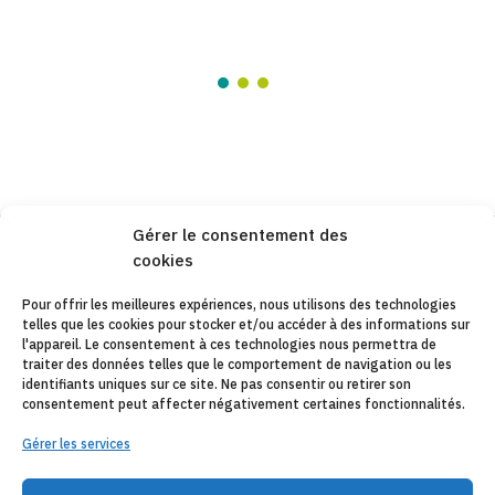
Gérer le consentement des
cookies
Copyleft 2025
Itaka-Escolapios
Pour offrir les meilleures expériences, nous utilisons des technologies
telles que les cookies pour stocker et/ou accéder à des informations sur
AVIS JURIDIQUE
l'appareil. Le consentement à ces technologies nous permettra de
traiter des données telles que le comportement de navigation ou les
POLÍTIQUE DE CONFIDENTIALITÉ
identifiants uniques sur ce site. Ne pas consentir ou retirer son
consentement peut affecter négativement certaines fonctionnalités.
CONTACT
Gérer les services
CANAL DE DENUNCIAS