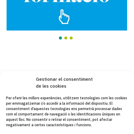
Gestionar el consentiment
de les cookies
Copyleft 2025
Itaka-Escolapios
Per oferir les millors experiències, utilitzem tecnologies com les cookies
per emmagatzemar i/o accedir a la informació del dispositiu. El
AVÍS LEGAL
consentiment d’aquestes tecnologies ens permetrà processar dades
com el comportament de navegació o les identificacions úniques en
POLÍTICA DE PRIVACITAT
aquest lloc. No consentir o retirar el consentiment, pot afectar
negativament a certes característiques i funcions.
CONTACTE