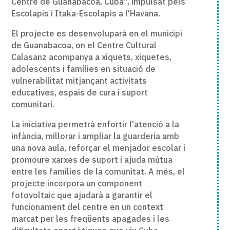
Centre de Guanabacoa, Cuba”, impulsat pels
Escolapis i Itaka-Escolapis a l'Havana.
El projecte es desenvoluparà en el municipi
de Guanabacoa, on el Centre Cultural
Calasanz acompanya a xiquets, xiquetes,
adolescents i famílies en situació de
vulnerabilitat mitjançant activitats
educatives, espais de cura i suport
comunitari.
La iniciativa permetrà enfortir l'atenció a la
infància, millorar i ampliar la guarderia amb
una nova aula, reforçar el menjador escolar i
promoure xarxes de suport i ajuda mútua
entre les famílies de la comunitat. A més, el
projecte incorpora un component
fotovoltaic que ajudarà a garantir el
funcionament del centre en un context
marcat per les freqüents apagades i les