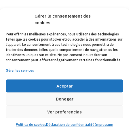
Gérer le consentement des
cookies
Copyleft 2025
Itaka-Escolapios
Pour offrir les meilleures expériences, nous utilisons des technologies
telles que les cookies pour stocker et/ou accéder à des informations sur
AVIS JURIDIQUE
l'appareil. Le consentement à ces technologies nous permettra de
traiter des données telles que le comportement de navigation ou les
POLÍTIQUE DE CONFIDENTIALITÉ
identifiants uniques sur ce site. Ne pas consentir ou retirer son
consentement peut affecter négativement certaines fonctionnalités.
CONTACT
Gérer les services
CANAL DE DENUNCIAS
ENTITÉS COLLABORATRICES
Aceptar
E-MAIL
Denegar
Ver preferencias
Política de cookies
Déclaration de confidentialité
Impressum