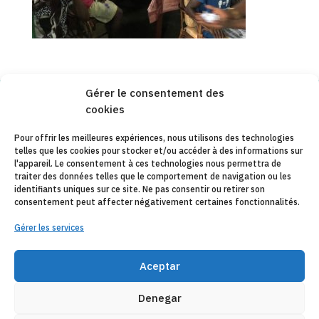
Gérer le consentement des
cookies
Copyleft 2025
Itaka-Escolapios
Pour offrir les meilleures expériences, nous utilisons des technologies
telles que les cookies pour stocker et/ou accéder à des informations sur
AVIS JURIDIQUE
l'appareil. Le consentement à ces technologies nous permettra de
traiter des données telles que le comportement de navigation ou les
POLÍTIQUE DE CONFIDENTIALITÉ
identifiants uniques sur ce site. Ne pas consentir ou retirer son
consentement peut affecter négativement certaines fonctionnalités.
CONTACT
Gérer les services
CANAL DE DENUNCIAS
ENTITÉS COLLABORATRICES
Aceptar
E-MAIL
Denegar