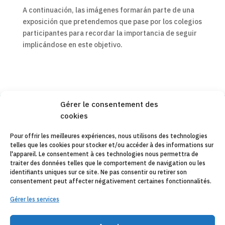
A continuación, las imágenes formarán parte de una
exposición que pretendemos que pase por los colegios
participantes para recordar la importancia de seguir
implicándose en este objetivo.
Gérer le consentement des
cookies
Copyleft 2025
Itaka-Escolapios
Pour offrir les meilleures expériences, nous utilisons des technologies
telles que les cookies pour stocker et/ou accéder à des informations sur
AVIS JURIDIQUE
l'appareil. Le consentement à ces technologies nous permettra de
traiter des données telles que le comportement de navigation ou les
POLÍTIQUE DE CONFIDENTIALITÉ
identifiants uniques sur ce site. Ne pas consentir ou retirer son
consentement peut affecter négativement certaines fonctionnalités.
CONTACT
Gérer les services
CANAL DE DENUNCIAS