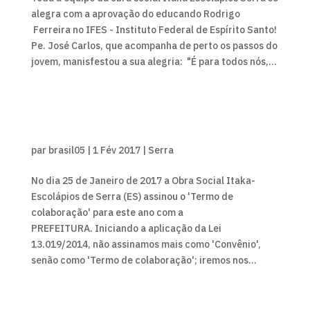
alegra com a aprovação do educando Rodrigo
Ferreira no IFES - Instituto Federal de Espírito Santo!
Pe. José Carlos, que acompanha de perto os passos do
jovem, manisfestou a sua alegria: "É para todos nós,...
par
brasil05
|
1 Fév 2017
|
Serra
No dia 25 de Janeiro de 2017 a Obra Social Itaka-
Escolápios de Serra (ES) assinou o 'Termo de
colaboração' para este ano com a
PREFEITURA. Iniciando a aplicação da Lei
13.019/2014, não assinamos mais como 'Convênio',
senão como 'Termo de colaboração'; iremos nos...