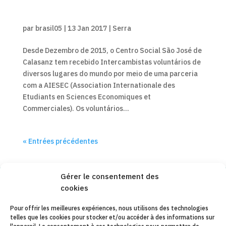
par
brasil05
|
13 Jan 2017
|
Serra
Desde Dezembro de 2015, o Centro Social São José de
Calasanz tem recebido Intercambistas voluntários de
diversos lugares do mundo por meio de uma parceria
com a AIESEC (Association Internationale des
Etudiants en Sciences Economiques et
Commerciales). Os voluntários...
« Entrées précédentes
Gérer le consentement des
cookies
Copyleft 2025
Itaka-Escolapios
Pour offrir les meilleures expériences, nous utilisons des technologies
telles que les cookies pour stocker et/ou accéder à des informations sur
AVIS JURIDIQUE