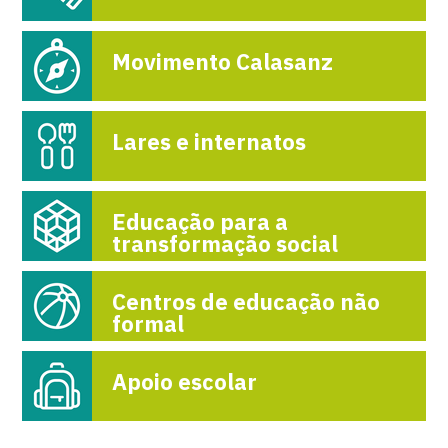
Movimento Calasanz
Lares e internatos
Educação para a
transformação social
Centros de educação não
formal
Apoio escolar