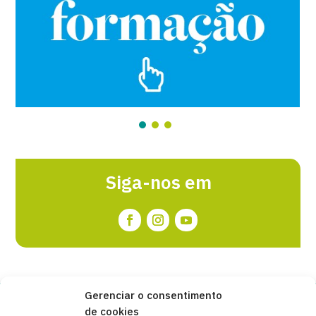
Siga-nos em
Gerenciar o consentimento
de cookies
Copyleft 2025
Itaka-Escolapios