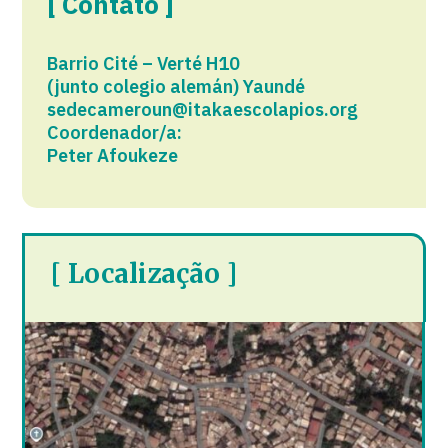
[ Contato ]
Barrio Cité – Verté H10
(junto colegio alemán) Yaundé​
sedecameroun@itakaescolapios.org
Coordenador/a:
Peter Afoukeze
[ Localização ]