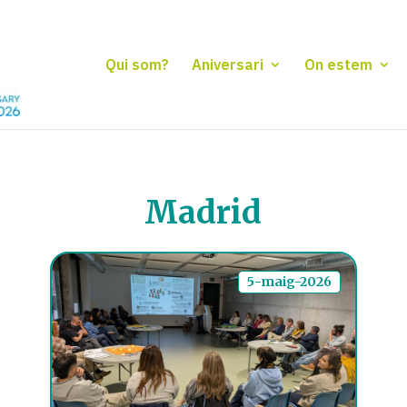
Qui som?
Aniversari
On estem
Madrid
5-maig-2026