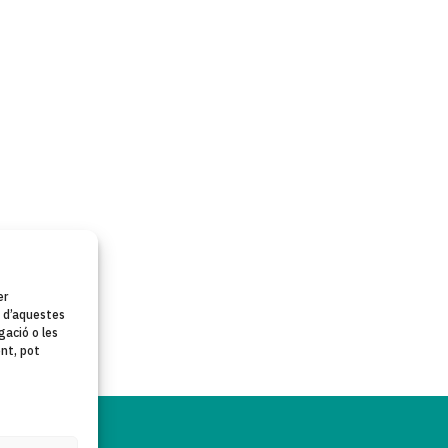
er
t d’aquestes
ació o les
ent, pot