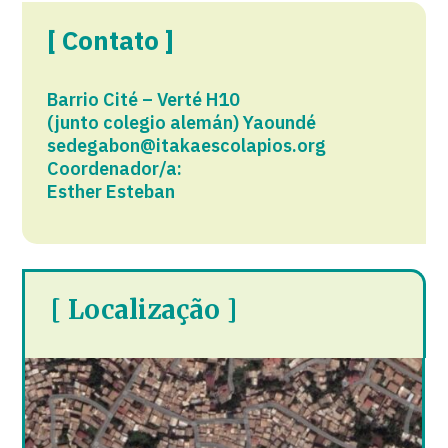
[ Contato ]
Barrio Cité – Verté H10
(junto colegio alemán) Yaoundé​​
sedegabon@itakaescolapios.org
Coordenador/a:
Esther Esteban
[ Localização ]