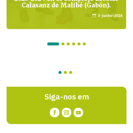
Calasanz de Malibé (Gabón).
3-junho-2024

Siga-nos em