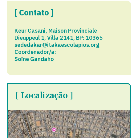
[ Contato ]
Keur Casani, Maison Provinciale
Dieuppeul 1, Villa 2141, BP: 10365​
sededakar@itakaescolapios.org
Coordenador/a:
Soïne Gandaho
[ Localização ]