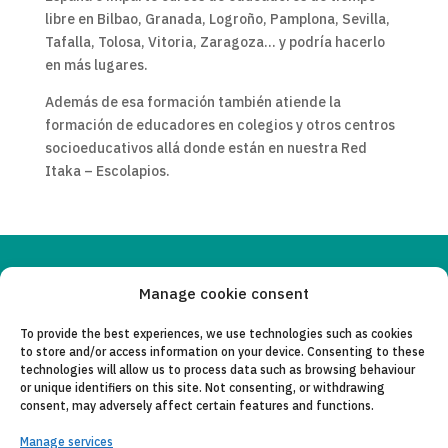
libre en Bilbao, Granada, Logroño, Pamplona, Sevilla,
Tafalla, Tolosa, Vitoria, Zaragoza… y podría hacerlo
en más lugares.
Además de esa formación también atiende la
formación de educadores en colegios y otros centros
socioeducativos allá donde están en nuestra Red
Itaka – Escolapios.
Copyleft 2025
Itaka-Escolapios
Manage cookie consent
To provide the best experiences, we use technologies such as cookies
LEGAL NOTICE
to store and/or access information on your device. Consenting to these
technologies will allow us to process data such as browsing behaviour
PRIVACY POLICY
or unique identifiers on this site. Not consenting, or withdrawing
consent, may adversely affect certain features and functions.
CONTACT
Manage services