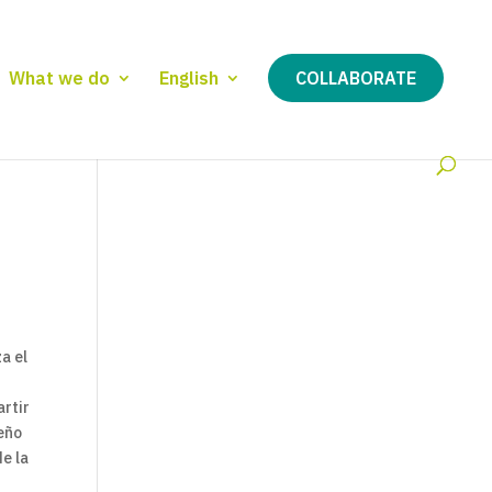
What we do
English
COLLABORATE
a el
artir
eño
de la