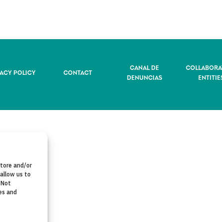
CANAL DE
COLLABORA
VACY POLICY
CONTACT
DENUNCIAS
ENTITIE
store and/or
allow us to
 Not
es and