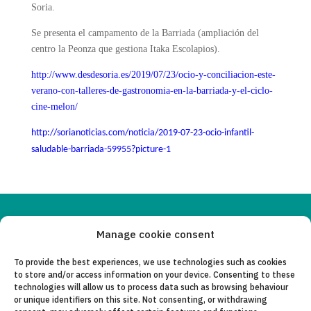
Soria.
Se presenta el campamento de la Barriada (ampliación del
centro la Peonza que gestiona Itaka Escolapios).
http://www.desdesoria.es/2019/07/23/ocio-y-conciliacion-este-
verano-con-talleres-de-gastronomia-en-la-barriada-y-el-ciclo-
cine-melon/
http://sorianoticias.com/noticia/2019-07-23-ocio-infantil-
saludable-barriada-59955?picture-1
Copyleft 2025
Itaka-Escolapios
Manage cookie consent
To provide the best experiences, we use technologies such as cookies
LEGAL NOTICE
to store and/or access information on your device. Consenting to these
technologies will allow us to process data such as browsing behaviour
PRIVACY POLICY
or unique identifiers on this site. Not consenting, or withdrawing