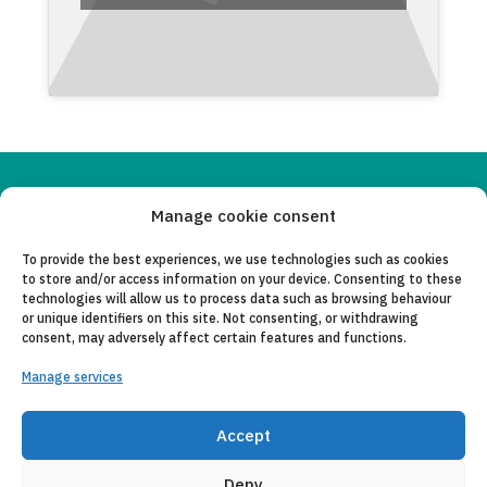
Copyleft 2025
Itaka-Escolapios
Manage cookie consent
To provide the best experiences, we use technologies such as cookies
LEGAL NOTICE
to store and/or access information on your device. Consenting to these
technologies will allow us to process data such as browsing behaviour
PRIVACY POLICY
or unique identifiers on this site. Not consenting, or withdrawing
consent, may adversely affect certain features and functions.
CONTACT
Manage services
CANAL DE DENUNCIAS
COLLABORATING ENTITIES
Accept
E-MAIL
Deny