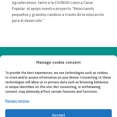
Agradecemos, tanto a la CVONGD como a Caixa
Popular, el apoyo nuestro proyecto “Reiniciando
pequeños y grandes cambios a través de la educación
para el desarrollo ”
Copyleft 2025
Itaka-Escolapios
Manage cookie consent
To provide the best experiences, we use technologies such as cookies
LEGAL NOTICE
to store and/or access information on your device. Consenting to these
technologies will allow us to process data such as browsing behaviour
PRIVACY POLICY
or unique identifiers on this site. Not consenting, or withdrawing
consent, may adversely affect certain features and functions.
CONTACT
Manage services
CANAL DE DENUNCIAS
COLLABORATING ENTITIES
Accept