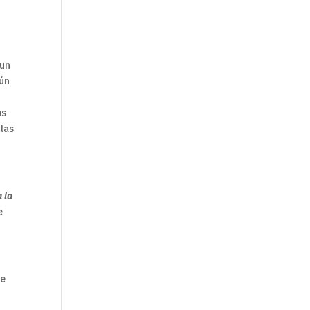
 un
mún
us
/las
 la
e
de