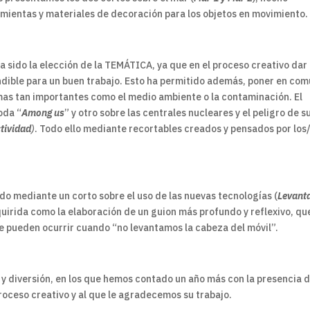
amientas y materiales de decoración para los objetos en movimiento.
ha sido la elección de la TEMÁTICA, ya que en el proceso creativo dar
indible para un buen trabajo. Esto ha permitido además, poner en co
emas tan importantes como el medio ambiente o la contaminación. El
oda “
Among us
” y otro sobre las centrales nucleares y el peligro de s
tividad
)
. Todo ello mediante recortables creados y pensados por los
ado mediante un corto sobre el uso de las nuevas tecnologías (
Levanta
dquirida como la elaboración de un guion más profundo y reflexivo, qu
e pueden ocurrir cuando “no levantamos la cabeza del móvil”.
y diversión, en los que hemos contado un año más con la presencia 
oceso creativo y al que le agradecemos su trabajo.