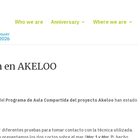
Who we are
Anniversary
Where we are
on en AKELOO
del
Programa de Aula Compartida del proyecto Akeloo
han estado
r diferentes pruebas para tomar contacto con la técnica utilizada.
 presentamos los dos cortos sobre el mar (
Mar 1 y Mar 2
), hecho