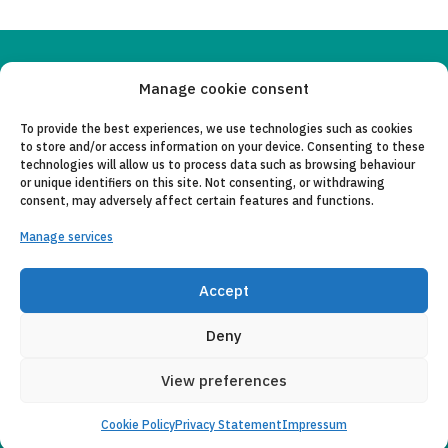
Copyleft 2025
Itaka-Escolapios
Manage cookie consent
To provide the best experiences, we use technologies such as cookies
LEGAL NOTICE
to store and/or access information on your device. Consenting to these
technologies will allow us to process data such as browsing behaviour
PRIVACY POLICY
or unique identifiers on this site. Not consenting, or withdrawing
consent, may adversely affect certain features and functions.
CONTACT
Manage services
CANAL DE DENUNCIAS
COLLABORATING ENTITIES
Accept
E-MAIL
Deny
View preferences
Cookie Policy
Privacy Statement
Impressum