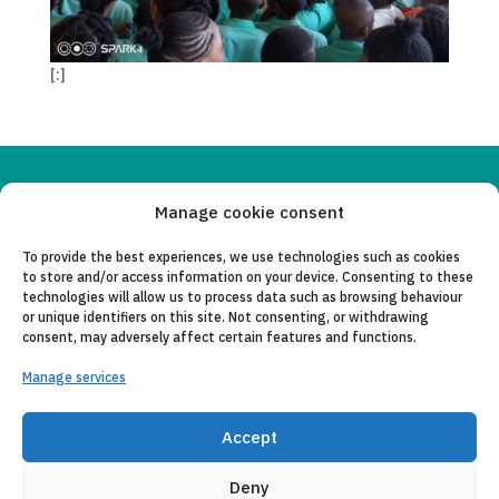
[:]
Copyleft 2025
Itaka-Escolapios
Manage cookie consent
To provide the best experiences, we use technologies such as cookies
LEGAL NOTICE
to store and/or access information on your device. Consenting to these
technologies will allow us to process data such as browsing behaviour
PRIVACY POLICY
or unique identifiers on this site. Not consenting, or withdrawing
consent, may adversely affect certain features and functions.
CONTACT
Manage services
CANAL DE DENUNCIAS
COLLABORATING ENTITIES
Accept
E-MAIL
Deny