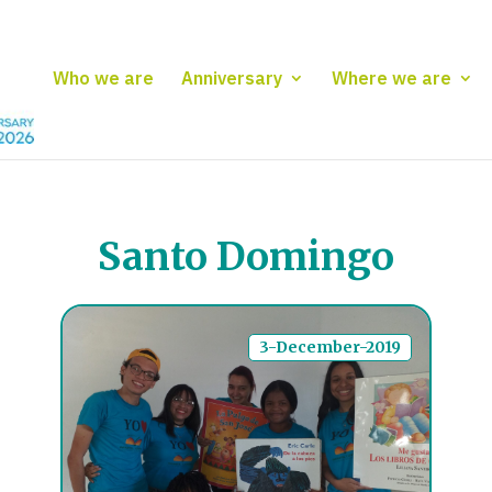
Who we are
Anniversary
Where we are
Santo Domingo
3-December-2019