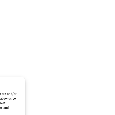
store and/or
allow us to
 Not
es and