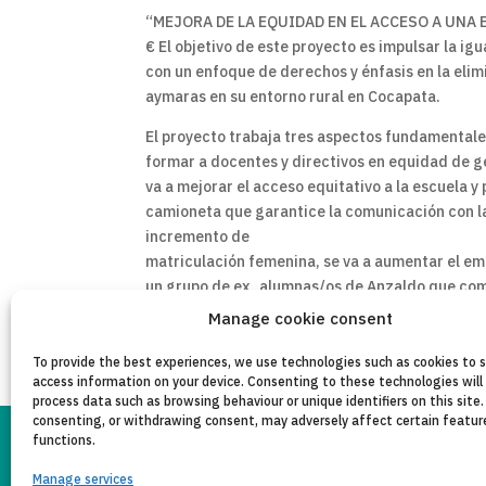
“MEJORA DE LA EQUIDAD EN EL ACCESO A UNA 
€ El objetivo de este proyecto es impulsar la 
con un enfoque de derechos y énfasis en la eli
aymaras en su entorno rural en Cocapata.
El proyecto trabaja tres aspectos fundamentale
formar a docentes y directivos en equidad de gé
va a mejorar el acceso equitativo a la escuela 
camioneta que garantice la comunicación con la
incremento de
matriculación femenina, se va a aumentar el em
un grupo de ex_alumnas/os de Anzaldo que comp
autoridades en garantizar el acceso a la educac
Manage cookie consent
To provide the best experiences, we use technologies such as cookies to 
access information on your device. Consenting to these technologies will 
process data such as browsing behaviour or unique identifiers on this site.
consenting, or withdrawing consent, may adversely affect certain featur
functions.
LEGAL NOTICE
PRI
Manage services
Copyleft 2025
Itaka-Escolapios