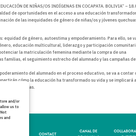
EDUCACIÓN DE NIÑAS/OS INDÍGENAS EN COCAPATA. BOLIVIA” – 18.
igualdad de oportunidades en el acceso a una educación transformado
minación de las inequidades de género de niñas/os y jóvenes quechua
s: equidad de género, autoestima y empoderamiento. Para ello, se v
nero, educación multicultural, liderazgo y participación comunitari
y potenciar la matriculación femenina mediante la compra de una
s familias, el seguimiento estrecho del alumnado y las campañas de
poderamiento del alumnado en el proceso educativo, se va a contar
artirán cómo la educación ha transformado su vida y se implicará a
ión de las chicas.
store and/or
allow us to
 Not
es and
CANAL DE
COLLABORA
VACY POLICY
CONTACT