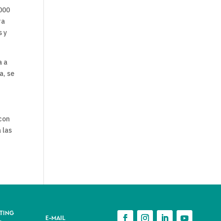
000
ra
s y
a a
a, se
 con
 las
TING
E-MAIL