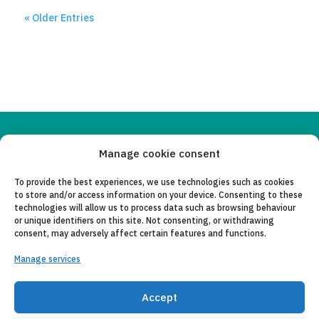
« Older Entries
Copyleft 2025
Itaka-Escolapios
Manage cookie consent
To provide the best experiences, we use technologies such as cookies
LEGAL NOTICE
to store and/or access information on your device. Consenting to these
technologies will allow us to process data such as browsing behaviour
PRIVACY POLICY
or unique identifiers on this site. Not consenting, or withdrawing
consent, may adversely affect certain features and functions.
CONTACT
Manage services
CANAL DE DENUNCIAS
COLLABORATING ENTITIES
Accept