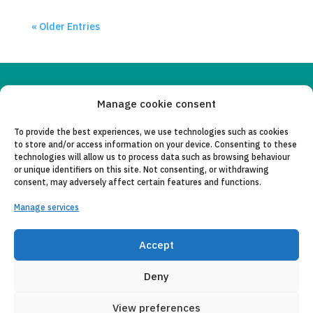
« Older Entries
Copyleft 2025
Itaka-Escolapios
Manage cookie consent
To provide the best experiences, we use technologies such as cookies
LEGAL NOTICE
to store and/or access information on your device. Consenting to these
technologies will allow us to process data such as browsing behaviour
PRIVACY POLICY
or unique identifiers on this site. Not consenting, or withdrawing
consent, may adversely affect certain features and functions.
CONTACT
Manage services
CANAL DE DENUNCIAS
COLLABORATING ENTITIES
Accept
E-MAIL
Deny
View preferences