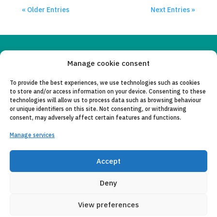
« Older Entries
Next Entries »
Copyleft 2025
Itaka-Escolapios
Manage cookie consent
To provide the best experiences, we use technologies such as cookies
LEGAL NOTICE
to store and/or access information on your device. Consenting to these
technologies will allow us to process data such as browsing behaviour
PRIVACY POLICY
or unique identifiers on this site. Not consenting, or withdrawing
consent, may adversely affect certain features and functions.
CONTACT
Manage services
CANAL DE DENUNCIAS
COLLABORATING ENTITIES
Accept
E-MAIL
Deny
View preferences