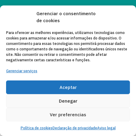
Gerenciar o consentimento
AVISO LEGAL
de cookies
POLÍTICA DE PRIVACIDADE
Para oferecer as melhores experiências, utilizamos tecnologias como
cookies para armazenar e/ou acessar informações do dispositivo. O
CONTATO
consentimento para essas tecnologias nos permitirá processar dados
como o comportamento de navegação ou identificadores únicos neste
CANAL DE DENUNCIAS
site. Não consentir ou retirar o consentimento pode afetar
negativamente certas características e funções.
ENTIDADES COLABORADORAS
Gerenciar serviços
CORREIO ELETRÔNICO
Aceptar
Denegar
Ver preferencias
Política de cookies
Declaração de privacidade
Aviso legal