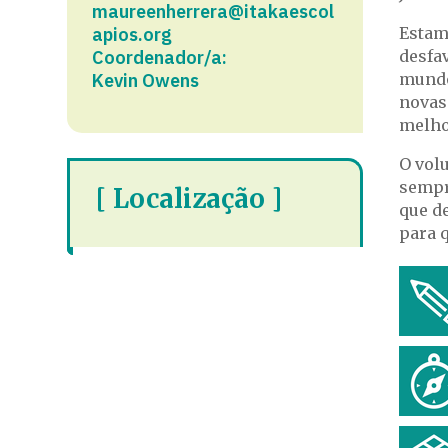
maureenherrera@itakaescol
apios.org
Estam
Coordenador/a:
desfa
Kevin Owens
mundo
novas
melho
O vol
sempr
[ Localização ]
que d
para 