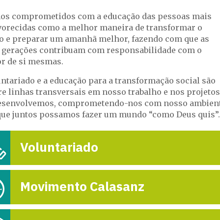
os comprometidos com a educação das pessoas mais
vorecidas como a melhor maneira de transformar o
 e preparar um amanhã melhor, fazendo com que as
 gerações contribuam com responsabilidade com o
r de si mesmas.
untariado e a educação para a transformação social são
e linhas transversais em nosso trabalho e nos projetos
esenvolvemos, comprometendo-nos com nosso ambien
que juntos possamos fazer um mundo “como Deus quis”.
Encerra-se o en
das equipes prom
Voluntariado
da Rede em R
7-m

Movimento Calasanz