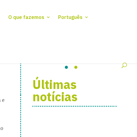
O que fazemos
Português
Últimas
notícias
 e
ão