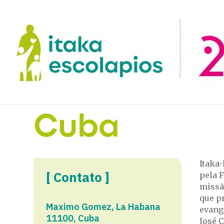
Cuba
Itaka
[ Contato ]
pela F
missã
que p
Maximo Gomez, La Habana
evange
11100, Cuba
José 