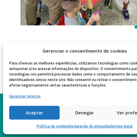
Gerenciar o consentimento de cookies
Para oferecer as melhores experiências, utilizamos tecnologias como cook
armazenar e/ou acessar informações do dispositivo. O consentimento pa
tecnologias nos permitirá processar dados como o comportamento de na
identificadores únicos neste site. Não consentir ou retirar o consentimen
afetar negativamente certas características e funções.
Gerenciar serviços
PO
Aceptar
Denegar
Ver pref
AVISO LEGAL
Copyleft 2025
Itaka-Escolapios
PR
Política de cookies
Declaração de privacidade
Aviso legal