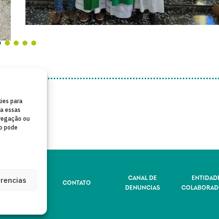
ies para
ra essas
vegação ou
to pode
LÍTICA DE
CANAL DE
ENTIDAD
erencias
CONTATO
IVACIDADE
DENUNCIAS
COLABORAD