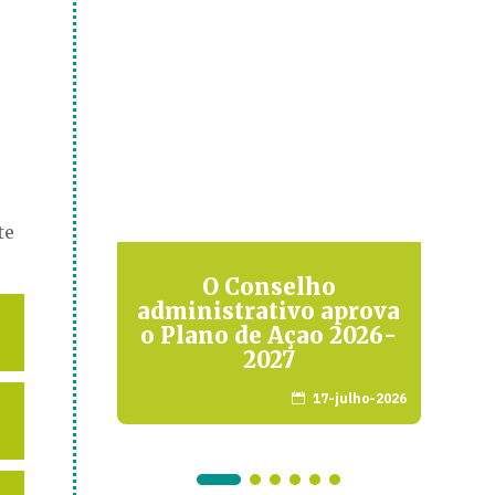
te
contro
O Conselho
A 
otoras
administrativo aprova
t
oma
o Plano de Açao 2026-
c
2027
arço-2026
17-julho-2026
