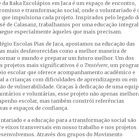
e da Itaka Escolápios em Jaca é um espaço de encontro,
omisso e transformação social, onde o voluntariado é 
 que impulsiona cada projeto. Inspirados pelo legado d
osé de Calasanz, trabalhamos por uma educação integral
hegue especialmente àqueles que mais precisam.
légio Escolas Pias de Jaca, apostamos na educação das
as mais desfavorecidas como a melhor maneira de
formar o mundo e preparar um futuro melhor. Um dos
s projetos mais significativos é o
Trastévere
, um progra
oio escolar que oferece acompanhamento acadêmico e
al a crianças com dificuldades de aprendizagem ou em
ção de vulnerabilidade. Graças à dedicação de uma equip
untários e voluntárias, esse projeto não apenas melhor
penho escolar, mas também constrói referências
vas e espaços de confiança.
untariado e a educação para a transformação social são
e eixos transversais em nosso trabalho e nos projetos
esenvolvemos. Através dos grupos do Movimento