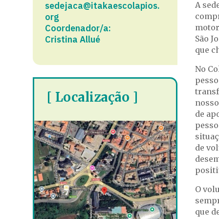
sedejaca@itakaescolapios.
A sed
org
compr
Coordenador/a:
motor
Cristina Allué
São J
que c
No Co
pesso
trans
[ Localização ]
nosso
de ap
pesso
situa
de vol
desem
positi
O vol
sempr
que d