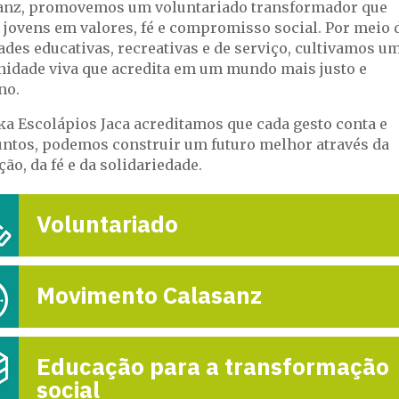
anz, promovemos um voluntariado transformador que
 jovens em valores, fé e compromisso social. Por meio 
ades educativas, recreativas e de serviço, cultivamos u
PROYECTO
idade viva que acredita em um mundo mais justo e
TRASTÉVERE EN
no.
12-m

ka Escolápios Jaca acreditamos que cada gesto conta e
juntos, podemos construir um futuro melhor através da
ão, da fé e da solidariedade.
Voluntariado
Movimento Calasanz
Educação para a transformação
social