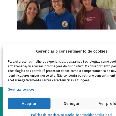
Gerenciar o consentimento de cookies
Para oferecer as melhores experiências, utilizamos tecnologias como cook
armazenar e/ou acessar informações do dispositivo. O consentimento pa
tecnologias nos permitirá processar dados como o comportamento de na
identificadores únicos neste site. Não consentir ou retirar o consentimen
afetar negativamente certas características e funções.
Gerenciar serviços
PO
Aceptar
Denegar
Ver pref
AVISO LEGAL
Copyleft 2025
Itaka-Escolapios
PR
Política de cookies
Declaração de privacidade
Aviso legal