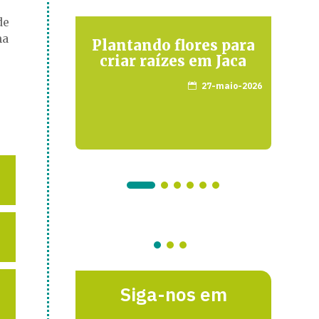
de
ma
Plantando flores para
 JACA
criar raízes em Jaca
S
L
arço-2015
27-maio-2026

Siga-nos em