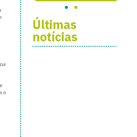
o
e
Últimas
notícias
ma
e
a o