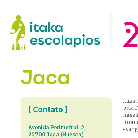
Jaca
Itaka
[ Contato ]
pela F
missã
promo
Avenida Perimetral, 2
evange
22700 Jaca (Huesca)