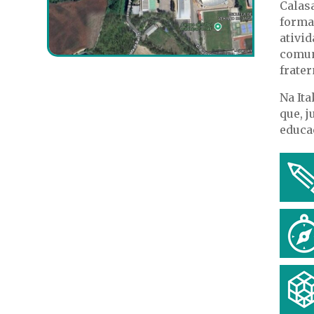
Calas
forma
ativid
comun
frater
Na Ita
que, 
educaç