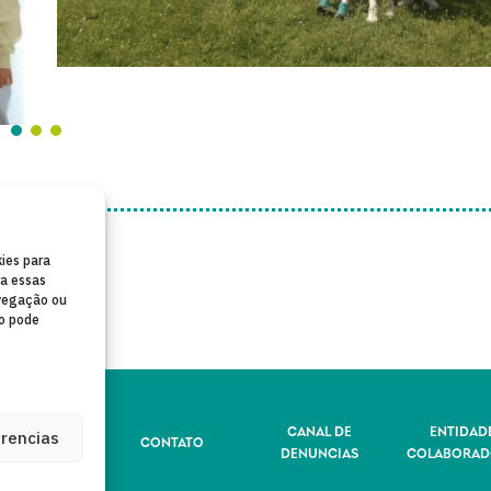
ies para
ra essas
vegação ou
to pode
LÍTICA DE
CANAL DE
ENTIDAD
erencias
CONTATO
IVACIDADE
DENUNCIAS
COLABORAD