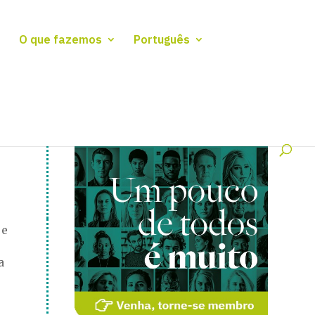
O que fazemos
Português
 e
a