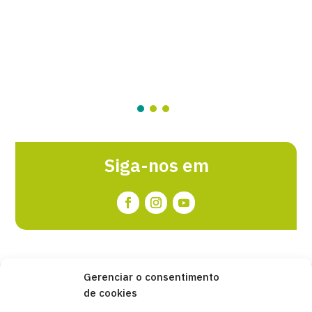
Siga-nos em
Gerenciar o consentimento
de cookies
Copyleft 2025
Itaka-Escolapios