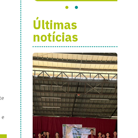
Últimas
notícias
te
 e