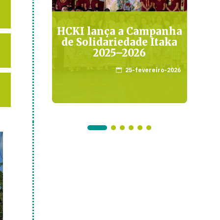
ia-
HCKI lança a Campanha
E
la
de Solidariedade Itaka
o
tiva
2025–2026
julho-2023
25-fevereiro-2026
