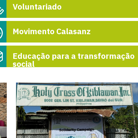
Voluntariado
Reunión de As
Pacífico con 
Movimento Calasanz
Comisión Ejecu
10-

Educação para a transformação
social