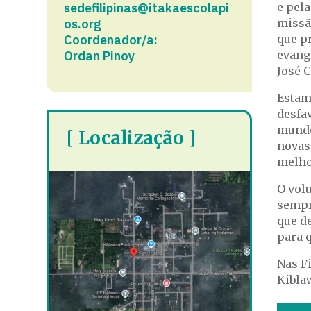
sedefilipinas@itakaescolapi
e pela
os.org
missã
Coordenador/a:
que p
Ordan Pinoy
evange
José 
Estam
desfa
mundo
[ Localização ]
novas
melho
O vol
sempr
que d
para 
Nas F
Kibla