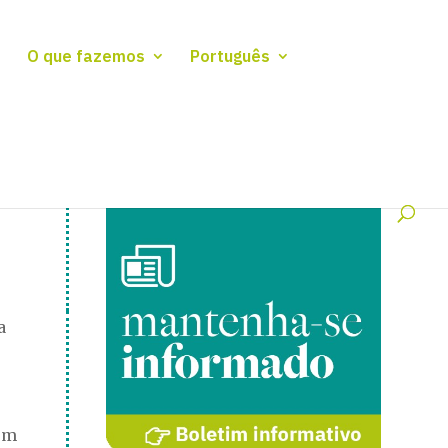
O que fazemos
Português
a
dem