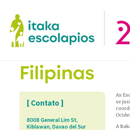
Filipinas
As Es
[ Contato ]
se jun
coorde
Ociden
8008 General Lim St,
Kiblawan, Davao del Sur
A Ita