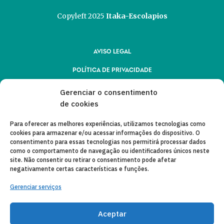
Copyleft 2025
Itaka-Escolapios
AVISO LEGAL
POLÍTICA DE PRIVACIDADE
CONTATO
Gerenciar o consentimento
de cookies
CANAL DE DENUNCIAS
Para oferecer as melhores experiências, utilizamos tecnologias como
ENTIDADES COLABORADORAS
cookies para armazenar e/ou acessar informações do dispositivo. O
consentimento para essas tecnologias nos permitirá processar dados
CORREIO ELETRÔNICO
como o comportamento de navegação ou identificadores únicos neste
site. Não consentir ou retirar o consentimento pode afetar
negativamente certas características e funções.
Gerenciar serviços
Aceptar