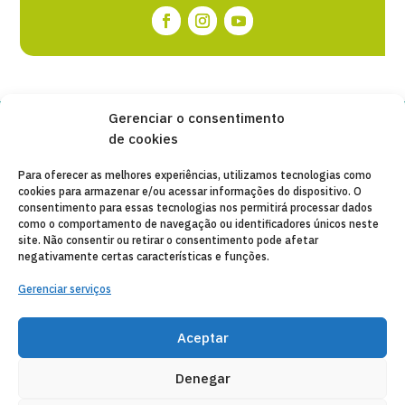
Gerenciar o consentimento
de cookies
Copyleft 2025
Itaka-Escolapios
Para oferecer as melhores experiências, utilizamos tecnologias como
cookies para armazenar e/ou acessar informações do dispositivo. O
AVISO LEGAL
consentimento para essas tecnologias nos permitirá processar dados
como o comportamento de navegação ou identificadores únicos neste
POLÍTICA DE PRIVACIDADE
site. Não consentir ou retirar o consentimento pode afetar
negativamente certas características e funções.
CONTATO
Gerenciar serviços
CANAL DE DENUNCIAS
ENTIDADES COLABORADORAS
Aceptar
CORREIO ELETRÔNICO
Denegar