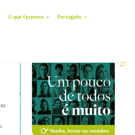
O que fazemos
Português
 em
a
m