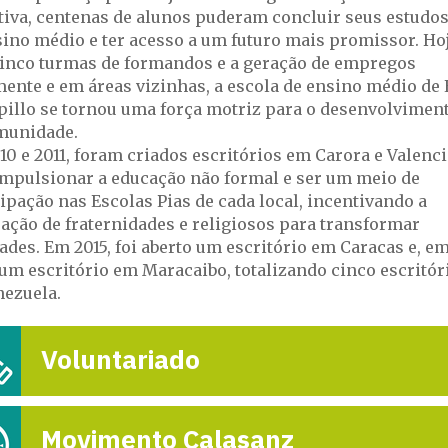
ativa, centenas de alunos puderam concluir seus estudo
sino médio e ter acesso a um futuro mais promissor. Hoj
inco turmas de formandos e a geração de empregos
ente e em áreas vizinhas, a escola de ensino médio de 
illo se tornou uma força motriz para o desenvolvimen
munidade.
0 e 2011, foram criados escritórios em Carora e Valenci
impulsionar a educação não formal e ser um meio de
ipação nas Escolas Pias de cada local, incentivando a
ração de fraternidades e religiosos para transformar
ades. Em 2015, foi aberto um escritório em Caracas e, e
 um escritório em Maracaibo, totalizando cinco escritór
nezuela.
Voluntariado
Movimento Calasanz