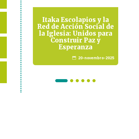
bién
Itaka Escolapios y la
UN
pecial
Red de Acción Social de
Q
rios
la Iglesia: Unidos para
Construir Paz y
arço-2017
Esperanza
20-novembro-2025
