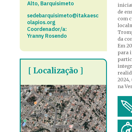
Alto, Barquisimeto
inici
de en
sedebarquisimeto@itakaesc
com c
olapios.org
localm
Coordenador/a:
Tromp
Yranny Rosendo
da co
Em 201
para 
partic
integ
[ Localização ]
realid
2024,
na Ve