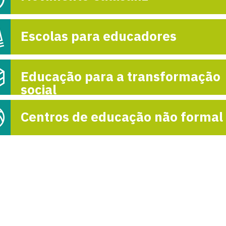
Venezuela Tam
Escolas para educadores
realizó su día es
con sus Volunta
Educação para a transformação
20-m

social
Centros de educação não formal