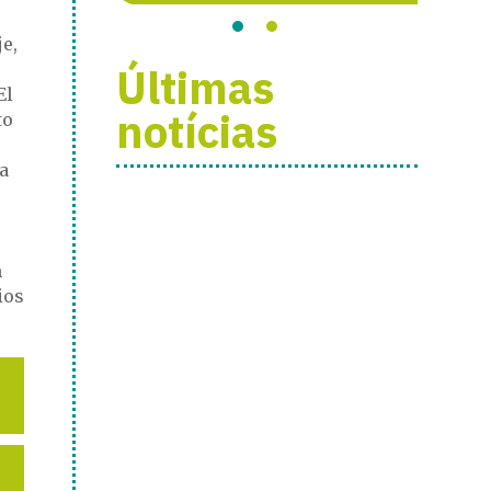
s
e,
Últimas
El
notícias
to
a
m
ios