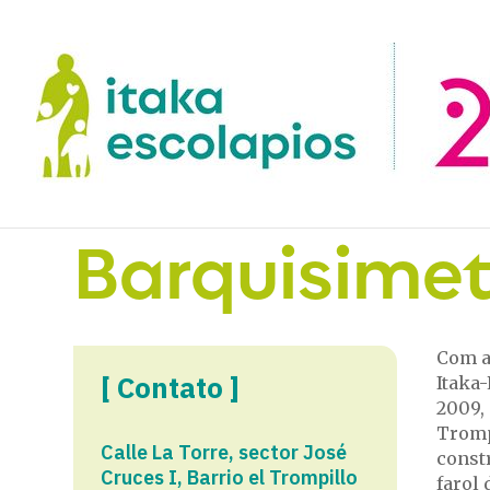
Barquisime
Com a
[ Contato ]
Itaka
2009,
Tromp
Calle La Torre, sector José
const
Cruces I, Barrio el Trompillo
farol 