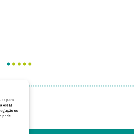
ies para
ra essas
vegação ou
to pode