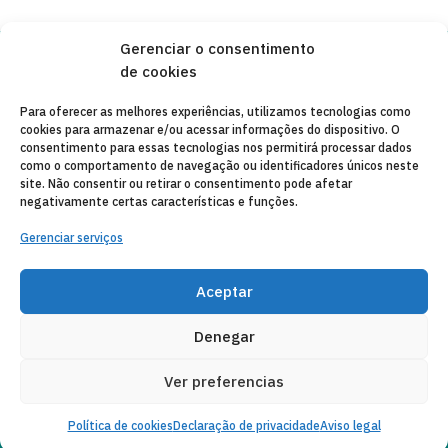
Gerenciar o consentimento
de cookies
Copyleft 2025
Itaka-Escolapios
Para oferecer as melhores experiências, utilizamos tecnologias como
cookies para armazenar e/ou acessar informações do dispositivo. O
AVISO LEGAL
consentimento para essas tecnologias nos permitirá processar dados
como o comportamento de navegação ou identificadores únicos neste
POLÍTICA DE PRIVACIDADE
site. Não consentir ou retirar o consentimento pode afetar
negativamente certas características e funções.
CONTATO
Gerenciar serviços
CANAL DE DENUNCIAS
ENTIDADES COLABORADORAS
Aceptar
CORREIO ELETRÔNICO
Denegar
Ver preferencias
Política de cookies
Declaração de privacidade
Aviso legal