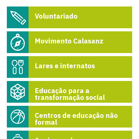
Voluntariado
Movimento Calasanz
Lares e internatos
Educação para a
transformação social
Centros de educação não
formal