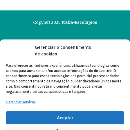
Copyleft 2025
Itaka-Escolapios
AVISO LEGAL
Gerenciar o consentimento
POLÍTICA DE PRIVACIDADE
de cookies
CONTATO
Para oferecer as melhores experiências, utilizamos tecnologias como
cookies para armazenar e/ou acessar informações do dispositivo. O
CANAL DE DENUNCIAS
consentimento para essas tecnologias nos permitirá processar dados
como o comportamento de navegação ou identificadores únicos neste
ENTIDADES COLABORADORAS
site. Não consentir ou retirar o consentimento pode afetar
negativamente certas características e funções.
CORREIO ELETRÔNICO
Gerenciar serviços
Aceptar