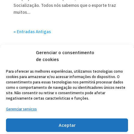
Socialização. Todos nós sabemos que o esporte traz
muitos...
« Entradas Antigas
Gerenciar o consentimento
de cookies
Copyleft 2025
Itaka-Escolapios
Para oferecer as melhores experiências, utilizamos tecnologias como
cookies para armazenar e/ou acessar informações do dispositivo. O
AVISO LEGAL
consentimento para essas tecnologias nos permitirá processar dados
como o comportamento de navegação ou identificadores únicos neste
POLÍTICA DE PRIVACIDADE
site. Não consentir ou retirar o consentimento pode afetar
negativamente certas características e funções.
CONTATO
Gerenciar serviços
CANAL DE DENUNCIAS
ENTIDADES COLABORADORAS
Aceptar