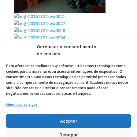
Gerenciar o consentimento
de cookies
Copyleft 2025
Itaka-Escolapios
Para oferecer as melhores experiências, utilizamos tecnologias como
cookies para armazenar e/ou acessar informações do dispositivo. O
AVISO LEGAL
consentimento para essas tecnologias nos permitirá processar dados
como o comportamento de navegação ou identificadores únicos neste
POLÍTICA DE PRIVACIDADE
site. Não consentir ou retirar o consentimento pode afetar
negativamente certas características e funções.
CONTATO
Gerenciar serviços
CANAL DE DENUNCIAS
ENTIDADES COLABORADORAS
Aceptar
CORREIO ELETRÔNICO
Denegar