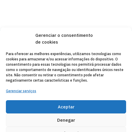
Gerenciar o consentimento
de cookies
Copyleft 2025
Itaka-Escolapios
Para oferecer as melhores experiências, utilizamos tecnologias como
cookies para armazenar e/ou acessar informações do dispositivo. O
AVISO LEGAL
consentimento para essas tecnologias nos permitirá processar dados
como o comportamento de navegação ou identificadores únicos neste
POLÍTICA DE PRIVACIDADE
site. Não consentir ou retirar o consentimento pode afetar
negativamente certas características e funções.
CONTATO
Gerenciar serviços
CANAL DE DENUNCIAS
ENTIDADES COLABORADORAS
Aceptar
CORREIO ELETRÔNICO
Denegar