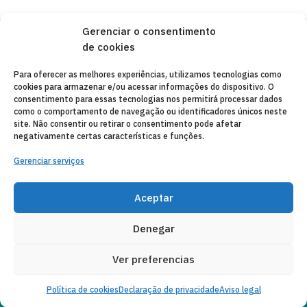
Gerenciar o consentimento
de cookies
Copyleft 2025
Itaka-Escolapios
Para oferecer as melhores experiências, utilizamos tecnologias como
cookies para armazenar e/ou acessar informações do dispositivo. O
AVISO LEGAL
consentimento para essas tecnologias nos permitirá processar dados
como o comportamento de navegação ou identificadores únicos neste
POLÍTICA DE PRIVACIDADE
site. Não consentir ou retirar o consentimento pode afetar
negativamente certas características e funções.
CONTATO
Gerenciar serviços
CANAL DE DENUNCIAS
ENTIDADES COLABORADORAS
Aceptar
CORREIO ELETRÔNICO
Denegar
Ver preferencias
Política de cookies
Declaração de privacidade
Aviso legal