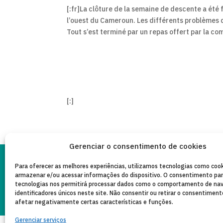
[:fr]La clôture de la semaine de descente a été
l’ouest du Cameroun. Les différents problèmes 
Tout s’est terminé par un repas offert par la c
[:]
Gerenciar o consentimento de cookies
Para oferecer as melhores experiências, utilizamos tecnologias como cook
PO
armazenar e/ou acessar informações do dispositivo. O consentimento pa
AVISO LEGAL
Copyleft 2025
Itaka-Escolapios
PR
tecnologias nos permitirá processar dados como o comportamento de na
identificadores únicos neste site. Não consentir ou retirar o consentimen
afetar negativamente certas características e funções.
Gerenciar serviços