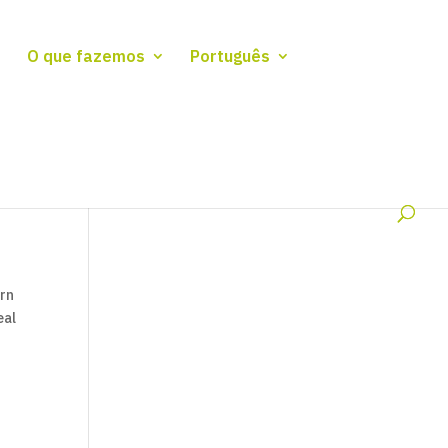
O que fazemos
Português
ern
eal
.