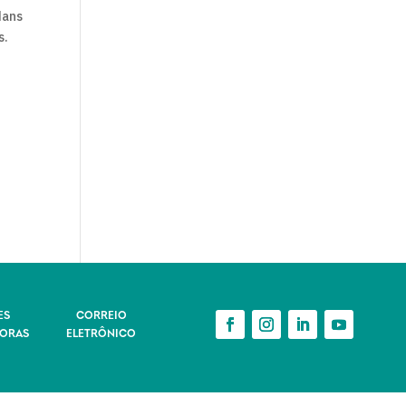
dans
s.
ES
CORREIO
ORAS
ELETRÔNICO