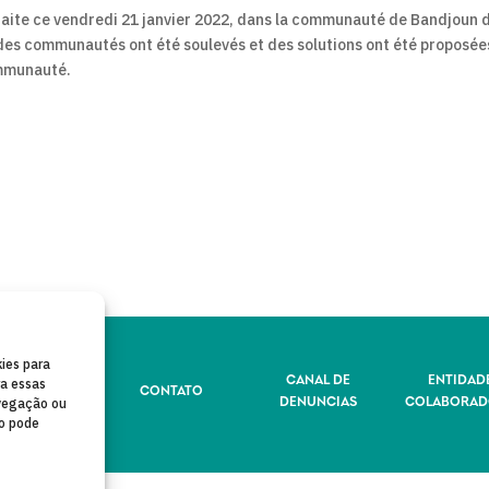
 faite ce vendredi 21 janvier 2022, dans la communauté de Bandjoun 
des communautés ont été soulevés et des solutions ont été proposée
ommunauté.
ies para
LÍTICA DE
CANAL DE
ENTIDAD
ra essas
CONTATO
IVACIDADE
DENUNCIAS
COLABORAD
vegação ou
to pode