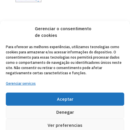
Gerenciar o consentimento
de cookies
Copyleft 2025
Itaka-Escolapios
Para oferecer as melhores experiências, utilizamos tecnologias como
cookies para armazenar e/ou acessar informações do dispositivo. O
AVISO LEGAL
consentimento para essas tecnologias nos permitirá processar dados
como o comportamento de navegação ou identificadores únicos neste
POLÍTICA DE PRIVACIDADE
site. Não consentir ou retirar o consentimento pode afetar
negativamente certas características e funções.
CONTATO
Gerenciar serviços
CANAL DE DENUNCIAS
ENTIDADES COLABORADORAS
Aceptar
CORREIO ELETRÔNICO
Denegar
Ver preferencias