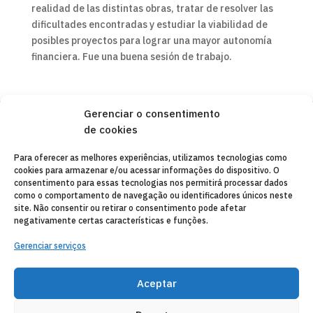
realidad de las distintas obras, tratar de resolver las
dificultades encontradas y estudiar la viabilidad de
posibles proyectos para lograr una mayor autonomía
financiera. Fue una buena sesión de trabajo.
Gerenciar o consentimento
de cookies
Copyleft 2025
Itaka-Escolapios
Para oferecer as melhores experiências, utilizamos tecnologias como
cookies para armazenar e/ou acessar informações do dispositivo. O
AVISO LEGAL
consentimento para essas tecnologias nos permitirá processar dados
como o comportamento de navegação ou identificadores únicos neste
POLÍTICA DE PRIVACIDADE
site. Não consentir ou retirar o consentimento pode afetar
negativamente certas características e funções.
CONTATO
Gerenciar serviços
CANAL DE DENUNCIAS
ENTIDADES COLABORADORAS
Aceptar
CORREIO ELETRÔNICO