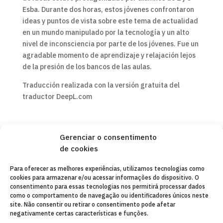
Esba. Durante dos horas, estos jóvenes confrontaron
ideas y puntos de vista sobre este tema de actualidad
en un mundo manipulado por la tecnología y un alto
nivel de inconsciencia por parte de los jóvenes. Fue un
agradable momento de aprendizaje y relajación lejos
de la presión de los bancos de las aulas.
Traducción realizada con la versión gratuita del
traductor DeepL.com
Gerenciar o consentimento
de cookies
Copyleft 2025
Itaka-Escolapios
Para oferecer as melhores experiências, utilizamos tecnologias como
cookies para armazenar e/ou acessar informações do dispositivo. O
AVISO LEGAL
consentimento para essas tecnologias nos permitirá processar dados
como o comportamento de navegação ou identificadores únicos neste
POLÍTICA DE PRIVACIDADE
site. Não consentir ou retirar o consentimento pode afetar
negativamente certas características e funções.
CONTATO