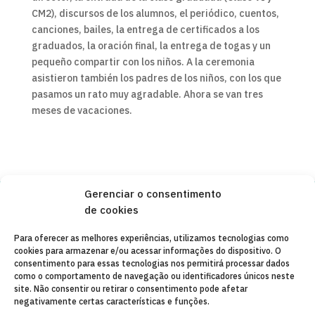
CM2), discursos de los alumnos, el periódico, cuentos,
canciones, bailes, la entrega de certificados a los
graduados, la oración final, la entrega de togas y un
pequeño compartir con los niños. A la ceremonia
asistieron también los padres de los niños, con los que
pasamos un rato muy agradable. Ahora se van tres
meses de vacaciones.
Gerenciar o consentimento
de cookies
Copyleft 2025
Itaka-Escolapios
Para oferecer as melhores experiências, utilizamos tecnologias como
cookies para armazenar e/ou acessar informações do dispositivo. O
AVISO LEGAL
consentimento para essas tecnologias nos permitirá processar dados
como o comportamento de navegação ou identificadores únicos neste
POLÍTICA DE PRIVACIDADE
site. Não consentir ou retirar o consentimento pode afetar
negativamente certas características e funções.
CONTATO