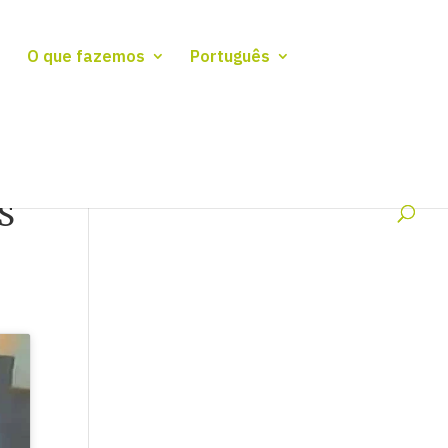
O que fazemos
Português
S