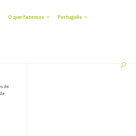
O que fazemos
Português
es de
 de