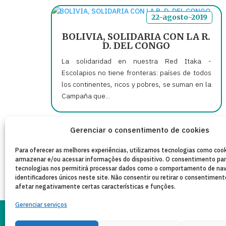
22-agosto-2019
BOLIVIA, SOLIDARIA CON LA R.
D. DEL CONGO
La solidaridad en nuestra Red Itaka -
Escolapios no tiene fronteras: países de todos
los continentes, ricos y pobres, se suman en la
Campaña que...
Gerenciar o consentimento de cookies
« Entradas Antigas
Para oferecer as melhores experiências, utilizamos tecnologias como cook
armazenar e/ou acessar informações do dispositivo. O consentimento pa
tecnologias nos permitirá processar dados como o comportamento de na
identificadores únicos neste site. Não consentir ou retirar o consentimen
afetar negativamente certas características e funções.
Gerenciar serviços