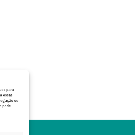
ies para
ra essas
vegação ou
to pode