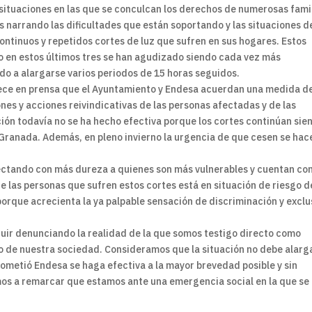
 situaciones en las que se conculcan los derechos de numerosas fami
 narrando las dificultades que están soportando y las situaciones d
ontinuos y repetidos cortes de luz que sufren en sus hogares. Estos
o en estos últimos tres se han agudizado siendo cada vez más
do a alargarse varios periodos de 15 horas seguidos.
rece en prensa que el Ayuntamiento y Endesa acuerdan una medida d
nes y acciones reivindicativas de las personas afectadas y de las
ción todavía no se ha hecho efectiva porque los cortes continúan sie
Granada. Además, en pleno invierno la urgencia de que cesen se hac
fectando con más dureza a quienes son más vulnerables y cuentan co
 las personas que sufren estos cortes está en situación de riesgo d
orque acrecienta la ya palpable sensación de discriminación y exclu
guir denunciando la realidad de la que somos testigo directo como
de nuestra sociedad. Consideramos que la situación no debe alarg
rometió Endesa se haga efectiva a la mayor brevedad posible y sin
mos a remarcar que estamos ante una emergencia social en la que se