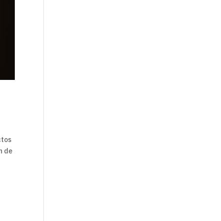
ctos
n de