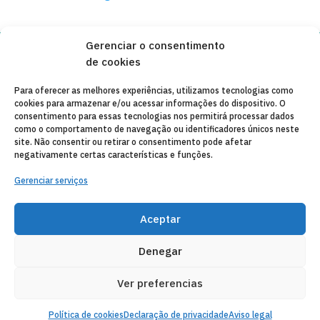
Gerenciar o consentimento
de cookies
Copyleft 2025
Itaka-Escolapios
Para oferecer as melhores experiências, utilizamos tecnologias como
cookies para armazenar e/ou acessar informações do dispositivo. O
AVISO LEGAL
consentimento para essas tecnologias nos permitirá processar dados
como o comportamento de navegação ou identificadores únicos neste
POLÍTICA DE PRIVACIDADE
site. Não consentir ou retirar o consentimento pode afetar
negativamente certas características e funções.
CONTATO
Gerenciar serviços
CANAL DE DENUNCIAS
ENTIDADES COLABORADORAS
Aceptar
CORREIO ELETRÔNICO
Denegar
Ver preferencias
Política de cookies
Declaração de privacidade
Aviso legal