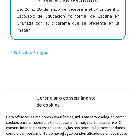
FORMAL EN GRANADA
Del 26 al 28 de mayo se celebrará el IV Encuentro
Escolapio de Educación no formal de España en
Granada con el programa que se presenta en la
imagen...
« Entradas Antigas
Gerenciar o consentimento
de cookies
Copyleft 2025
Itaka-Escolapios
Para oferecer as melhores experiências, utilizamos tecnologias como
cookies para armazenar e/ou acessar informações do dispositivo. O
AVISO LEGAL
consentimento para essas tecnologias nos permitirá processar dados
como o comportamento de navegação ou identificadores únicos neste