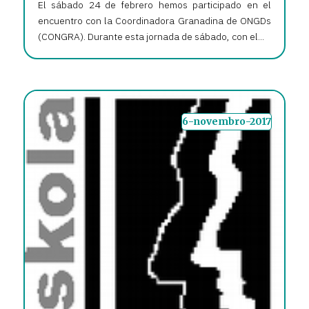
El sábado 24 de febrero hemos participado en el
encuentro con la Coordinadora Granadina de ONGDs
(CONGRA). Durante esta jornada de sábado, con el...
6-novembro-2017